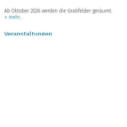
Ab Oktober 2026 werden die Grabfelder geräumt.
» mehr...
Veranstaltungen
7. - 8. Aug 2026
Tannhölzli-Chilbi, Kleinkaliberschützen
12. Aug 2026
Reise 65+, Kirchgemeinde
22. Aug 2026
Fiire mit de Chline, Kirchgemeinde
27. Aug 2026
Mittagstisch mit Hobby-Musik, Frauenverein